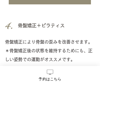
骨盤矯正＋ピラティス
骨盤矯正​により骨盤の歪みを改善させます。
＊骨盤矯正後の状態を維持するためにも、正
しい姿勢での運動がオススメです。
​実施時間：80分
予約はこちら
完全予約制
​まずは、
公式LINE
からお問い合わせくださ
い。オンライン予約不可。
料金