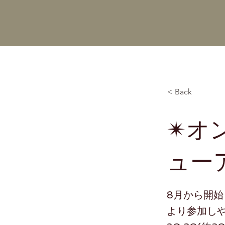
< Back
✴︎
ューア
8月から開始
より参加しや