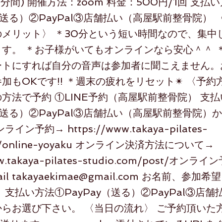
30分間) 開催方法：zoom 料金：500円/1回 支払
y（送る）②PayPal③店舗払い（高屋駅前整骨院）
メリット〉 ＊30分という短い時間なので、集中
す。 ＊お子様がいてもオンラインなら安心＾＾ ＊
ートにすれば自分の音声は参加者に聞こえません。
加もOKです!! ＊週末の疲れをリセット✴︎ 〈予約
方法で予約 ①LINE予約（高屋駅前整骨院） 支
y（送る）②PayPal③店舗払い（高屋駅前整骨院）
オンライン予約→
https://www.takaya-pilates-
/online-yoyaku
オンライン決済方法について→
w.takaya-pilates-studio.com/post/
オンライン
il
takayaekimae@gmail.com
お名前、参加希望
 支払い方法①PayPay（送る）②PayPal③店
らお選び下さい。 〈当日の流れ〉 ご予約頂いた