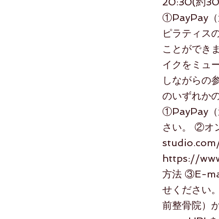
20:30(約
①PayPa
ピラティスの
ことができま
イクをミュ
しながらの参
のいずれかの
①PayPa
さい。 ②
studio.com
https://ww
方法 ③E-ma
せください。
前整骨院）か