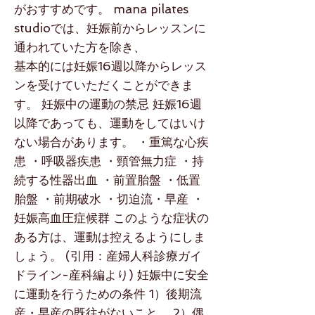
がおすすめです。 mana pilates
studioでは、妊娠前からレッスンに
通われていた方を除き、
基本的には妊娠16週以降からレッス
ンを受けていただくことができま
す。 妊娠中の運動の禁忌 妊娠16週
以降であっても、運動をしてはいけ
ない場合があります。 ・‌重篤な心疾
患 ・呼吸器疾患 ・頸管無力症 ・持
続する性器出血 ・前置胎盤 ・低置
胎盤 ・前期破水 ・切迫流・早産 ・
妊娠高血圧症候群 このような症状の
ある方は、運動は控えるようにしま
しょう。 (引用：産婦人科診療ガイ
ドライン-産科編より) 妊娠中に安全
に運動を行うための条件 1）後期流
産・早産の既往がないこと． 2）偶