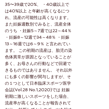
35〜39歳で20%、 ・40歳以上で
は40%以上 と年齢が高くなるにつ
れ、流産の可能性は高くなります。
また妊娠週数別でみると、流産全体
のうち ・妊娠5～7週では22～44％
・妊娠8～12週で34～48％ ・妊娠
13～16週では6～9％ と言われてい
ます。 この初期の流産は、胎児の染
色体異常が原因となっていることが
多く、お母さんの行動などで回避で
きるものではありません。 それ以外
にも多くの影響が関与しますが、そ
の１つとして日本臨床スポーツ医学
会誌(Vol.28 No.1,2020)では 妊娠
初期に激しいスポーツをした場合、
流産率が高くなることが報告されて