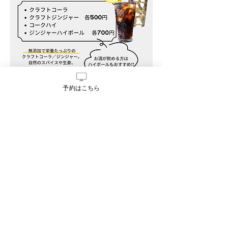
今年も西条駅前で「酒まつり」が開
予約はこちら
催！mana pilates studio 駐車場付近
で、クラフトコーラ・クラフトジンジ
ャー・ハイボール・キッズドリンクを
販売します。無添加で栄養たっぷり、
暑い日にもぴったりのドリンクです。
Previous
Next