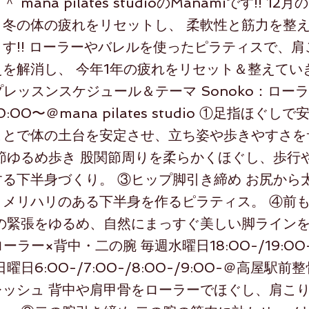
mana pilates studioのManamiです!! 1
、冬の体の疲れをリセットし、 柔軟性と筋力を整
す!! ローラーやバレルを使ったピラティスで、
を解消し、 今年1年の疲れをリセット＆整えていき
プレッスンスケジュール＆テーマ Sonoko：ロー
:00〜＠mana pilates studio ①足指ほぐし
ことで体の土台を安定させ、立ち姿や歩きやすさを
節ゆるめ歩き 股関節周りを柔らかくほぐし、歩行
る下半身づくり。 ③ヒップ脚引き締め お尻から
、メリハリのある下半身を作るピラティス。 ④前
もの緊張をゆるめ、自然にまっすぐ美しい脚ライン
ローラー×背中・二の腕 毎週水曜日18:00-/19:0
曜日6:00-/7:00-/8:00-/9:00-＠高屋駅前
レッシュ 背中や肩甲骨をローラーでほぐし、肩こ