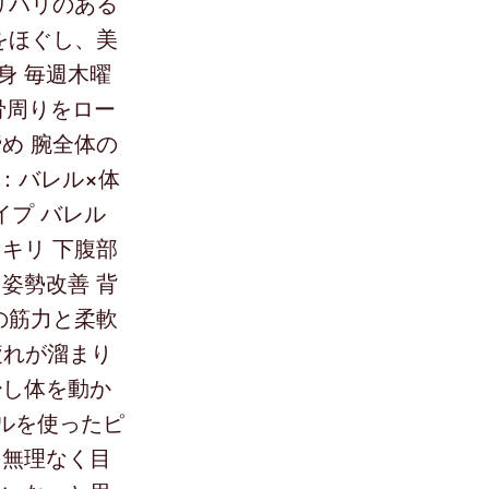
リハリのある
をほぐし、美
身 毎週木曜
肩甲骨周りをロー
め 腕全体の
o：バレル×体
ェイプ バレル
キリ 下腹部
姿勢改善 背
の筋力と柔軟
疲れが溜まり
少し体を動か
レルを使ったピ
を無理なく目