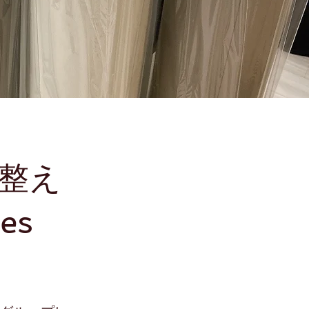
｜整え
es