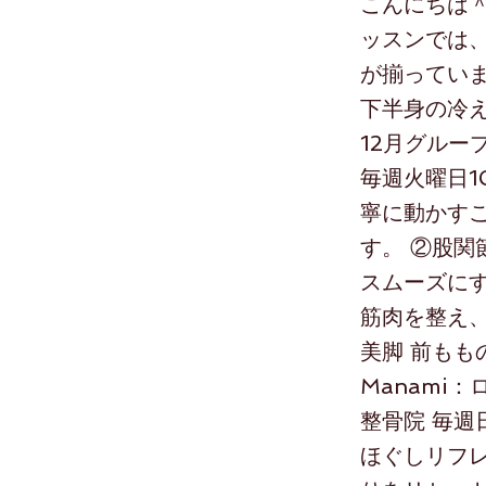
こんにちは＾＾ 
ッスンでは
が揃っていま
下半身の冷え
12月グルー
毎週火曜日10
寧に動かす
す。 ②股関
スムーズにす
筋肉を整え
美脚 前も
Manami：
整骨院 毎週日
ほぐしリフ