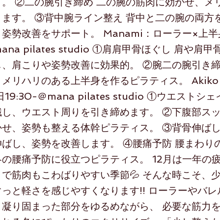
。 ②二の腕引き締め 二の腕の筋肉に効かせ、メ
ます。 ③背中腕ライン整え 背中と二の腕の両方
姿勢改善をサポート。 Manami：ローラー×上半
mana pilates studio ①肩肩甲骨ほぐし 肩や
、肩こりや姿勢改善に効果的。 ②腕二の腕引き締
メリハリのある上半身を作るピラティス。 Akik
9:30-＠mana pilates studio ①ウエストシ
し、ウエスト周りを引き締めます。 ②下腹部スッ
せ、姿勢も整える体幹ピラティス。 ③背骨伸ばし
ばし、姿勢を改善します。 ④腰痛予防 腰まわり
の腰痛予防に役立つピラティス。 12月は一年の
で筋肉もこわばりやすい季節💦 そんな時こそ、
っと軽さを感じやすくなります!! ローラーやバ
、凝り固まった部分をゆるめながら、 必要な筋力