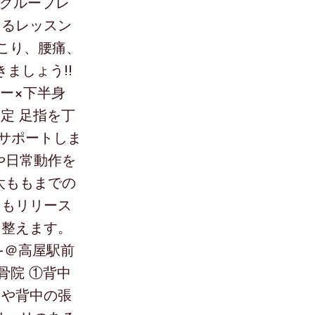
2月のグループレ
えるレッスン
肩こり、腰痛、
ましょう!!
ラー×下半身
で安定 足指を丁
サポートしま
や日常動作を
太ももまでの
ももリリース
を整えます。
0-＠高屋駅前
整骨院 ①背中
りや背中の張