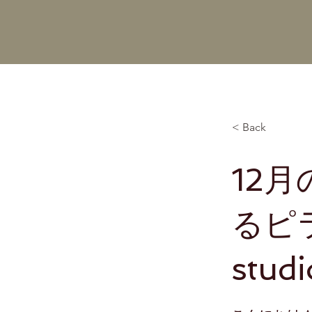
< Back
12
るピラ
studi