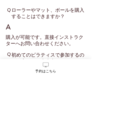
​ローラーやマット、ボールを購入
Q
することはできますか？
A
​購入が可能です。直接インストラク
ターへお問い合わせください。
​Q
初めてのピラティスで参加するの
が不安です。大丈夫でしょうか？
A
予約はこちら
初心者で不安のある方には、はじめ
のうちはプライベートレッスンをお
すすめしています。
個人個人の骨格特性や身体の状態を
評価して、個人に合わせたレベルで
行います。
また、初心者向けのグループレッス
ンも開催しています。