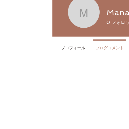
Mana
Manami
0
フォロ
プロフィール
ブログコメント