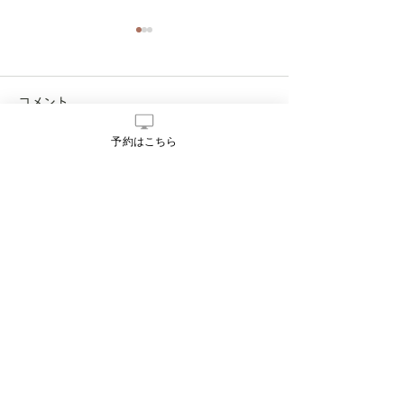
コメント
予約はこちら
コメントを追加…
【開催レポート】東広島
【東広島】朝ヨ
でヨガ×ピラティス体験イ
をもっと心地よく
ベントを開催しました！
pilates studio
それぞれの魅力と違いを
体感