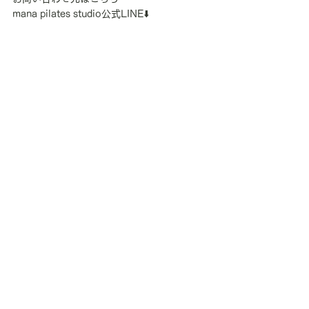
mana pilates studio公式LINE⬇️