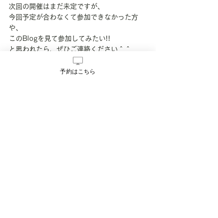
次回の開催はまだ未定ですが、
今回予定が合わなくて参加できなかった方
や、
このBlogを見て参加してみたい!!
と思われたら、ぜひご連絡ください＾＾
mana pilates studio公式LINE
予約はこちら
mana pilates studio Instagram
他にもまだまだ企画を検討中です!!
InstagramやLINEにで配信をしていますの
で、ぜひ登録をお願いいたします＾＾
Manami
コールドプレスジュース