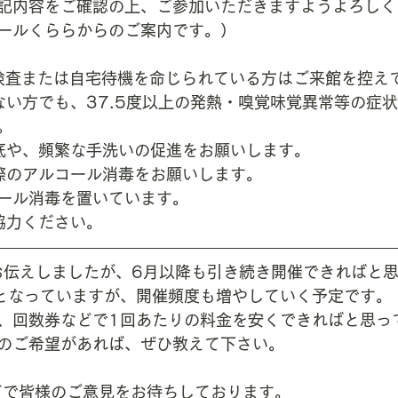
記内容をご確認の上、ご参加いただきますようよろしく
ールくららからのご案内です。）
R検査または自宅待機を命じられている方はご来館を控え
ない方でも、37.5度以上の発熱・嗅覚味覚異常等の症
。
底や、頻繁な手洗いの促進をお願いします。
際のアルコール消毒をお願いします。
ール消毒を置いています。
協力ください。
お伝えしましたが、6月以降も引き続き開催できればと
となっていますが、開催頻度も増やしていく予定です。
、回数券などで1回あたりの料金を安くできればと思っ
のご希望があれば、ぜひ教えて下さい。
などで皆様のご意見をお待ちしております。