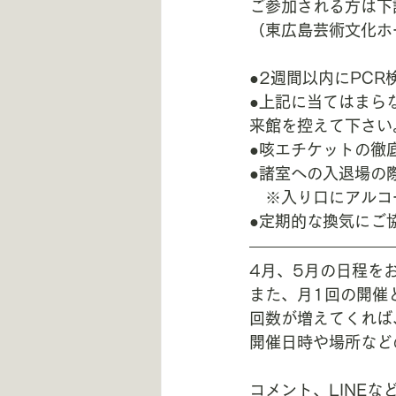
ご参加される方は下
（東広島芸術文化ホ
●2週間以内にPC
●上記に当てはまら
来館を控えて下さい
●咳エチケットの徹
●諸室への入退場の
　※入り口にアルコ
●定期的な換気にご
4月、5月の日程を
また、月1回の開催
回数が増えてくれば
開催日時や場所など
コメント、LINE