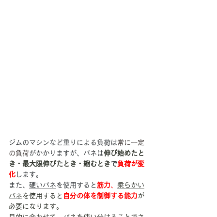
ジムのマシンなど重りによる負荷は
常に一定
の負荷
がかかりますが、バネは
伸び始めたと
き・最大限伸びたとき・縮むとき
で
負荷が変
化
します。
また、
硬いバネ
を使用すると
筋力
、
柔らかい
バネ
を使用すると
自分の体を制御する能力
が
必要になります。