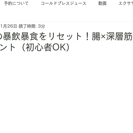
予約について
コールドプレスジュース
動画
エクサ
11月26日
読了時間: 3分
イベント案内
ヨガ
ピラティス
の暴飲暴食をリセット！腸×深層
ベント（初心者OK）