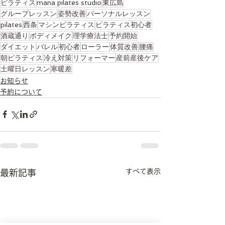
ピラティス
mana pilates studio
東広島
グループレッスン
姿勢改善
パーソナルレッスン
pilates
西条
マシンピラティス
ピラティス初心者
酒蔵通り
ボディメイク
理学療法士
予約開始
ダイエット
バレル
初心者
ローラー
体質改善
腰痛
朝ピラティス
冷え対策
リフォーマー
産前産後ケア
土曜日レッスン
寒暖差
お知らせ
予約について
すべて表示
最新記事