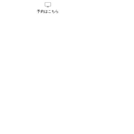
予約はこちら
コメント
コメントを追加…
【開催レポート】東広島
【東広島】朝ヨ
でヨガ×ピラティス体験イ
をもっと心地よく