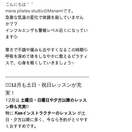
こんにちは＾＾
mana pilates studioのManamiです。
急激な気温の変化で体調を崩していません
か？？
インフルエンザも警報レベル近くになってい
ます💦
寒さで不調や痛みも出やすくなるこの時期💦
呼吸を深めて体をしなやかに整えるピラティ
スで、心身を軽くしていきましょう✨
🧘‍♀️12月も土日・祝日レッスンが充
実！
12月は 
土曜日・日曜日や夕方以降のレッス
ン枠も充実
!!
特に 
Kaeインストラクターのレッスン
 が土
日・夕方以降に多く、今なら予約がとりやす
くおすすめです。